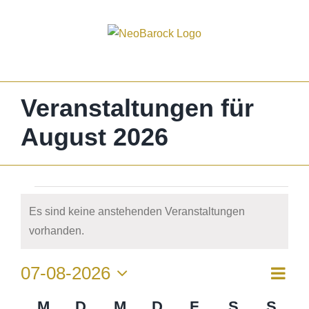
Zum
Inhalt
springen
Veranstaltungen für
August 2026
Veranstaltungen
Es sind keine anstehenden Veranstaltungen
Hinweis
vorhanden.
Vera
07-08-2026
Ansi
Monat
Ansi
Datum
Navi
Kalender
M
MONTAG
D
DIENSTAG
M
MITTWOCH
D
DONNERSTAG
F
FREITAG
S
SAMSTA
S
SON