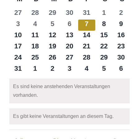
Navi
wählen.
von
0
0
0
0
0
0
0
27
28
29
30
31
1
2
Veranstaltungen
Veranstaltungen
Veranstaltungen
Veranstaltungen
Veranstaltungen
Veranstaltungen
Veranstalt
Veran
0
0
0
0
0
0
0
3
4
5
6
7
8
9
Veranstaltungen
Veranstaltungen
Veranstaltungen
Veranstaltungen
Veranstaltungen
Veranstalt
Veran
0
0
0
0
0
0
0
10
11
12
13
14
15
16
Veranstaltungen
Veranstaltungen
Veranstaltungen
Veranstaltungen
Veranstaltungen
Veranstaltu
Verans
0
0
0
0
0
0
0
17
18
19
20
21
22
23
Veranstaltungen
Veranstaltungen
Veranstaltungen
Veranstaltungen
Veranstaltungen
Veranstaltu
Verans
0
0
0
0
0
0
0
24
25
26
27
28
29
30
Veranstaltungen
Veranstaltungen
Veranstaltungen
Veranstaltungen
Veranstaltungen
Veranstaltu
Verans
0
0
0
0
0
0
0
31
1
2
3
4
5
6
Veranstaltungen
Veranstaltungen
Veranstaltungen
Veranstaltungen
Veranstaltungen
Veranstalt
Veran
Es sind keine anstehenden Veranstaltungen
Hinweis
vorhanden.
Es gibt keine Veranstaltungen an diesem Tag.
Hinweis